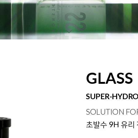
GLASS
SUPER-HYDR
SOLUTION FOR
초발수 9H 유리