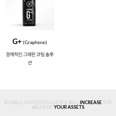
G+
(Graphene)
경제적인 그래핀 코팅 솔루
션
BUBBLE MONSTER’S CHOICE WILL
INCREASE
THE
VALUE OF
YOUR ASSETS